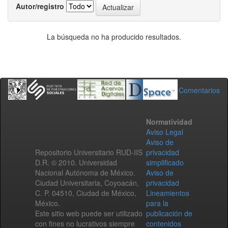
Autor/registro
La búsqueda no ha producido resultados.
Comentarios
Normatividad
Aviso Legal
Aviso de
Repositorio Universitario RUD-IIS
privacidad
D.R. © 2010. Universidad
simplificado
Nacional Autónoma de México.
Aviso de
Ciudad Universitaria, Coyoacán,
privacidad
C. P. 04510, Ciudad de México,
Lineamientos
México.
para la
Este sitio web puede ser utilizado
publicación de
con fines no lucrativos siempre
contenidos