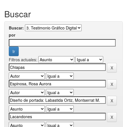
Buscar
Buscar:
por
Filtros actuales: