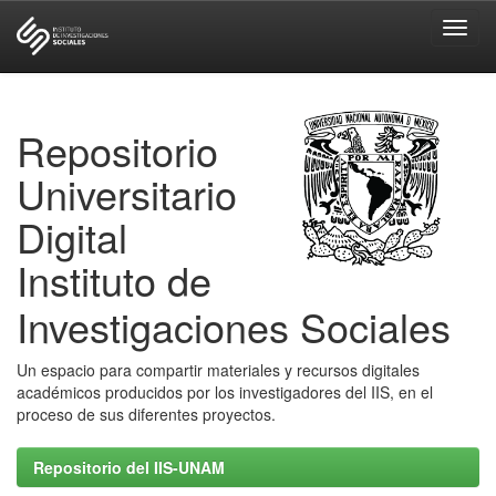
Skip
navigation
Repositorio
Universitario
Digital
Instituto de
Investigaciones Sociales
Un espacio para compartir materiales y recursos digitales
académicos producidos por los investigadores del IIS, en el
proceso de sus diferentes proyectos.
Repositorio del IIS-UNAM