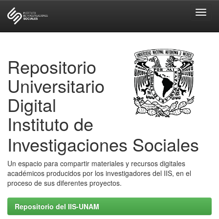
Skip
navigation
Repositorio
Universitario
Digital
Instituto de
Investigaciones Sociales
Un espacio para compartir materiales y recursos digitales
académicos producidos por los investigadores del IIS, en el
proceso de sus diferentes proyectos.
Repositorio del IIS-UNAM