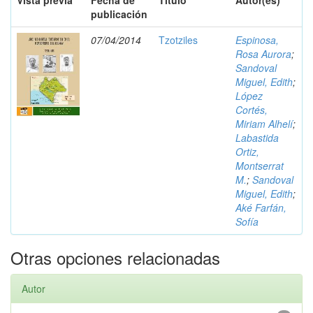
Vista previa
Fecha de
Título
Autor(es)
publicación
07/04/2014
Tzotziles
Espinosa,
Rosa Aurora
;
Sandoval
Miguel, Edith
;
López
Cortés,
Miriam Alhelí
;
Labastida
Ortiz,
Montserrat
M.
;
Sandoval
Miguel, Edith
;
Aké Farfán,
Sofía
Otras opciones relacionadas
Autor