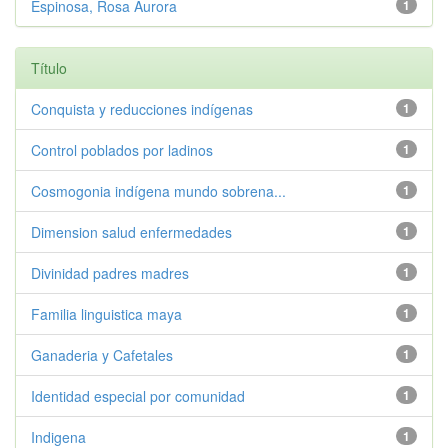
Espinosa, Rosa Aurora
1
Título
Conquista y reducciones indígenas
1
Control poblados por ladinos
1
Cosmogonia indígena mundo sobrena...
1
Dimension salud enfermedades
1
Divinidad padres madres
1
Familia linguistica maya
1
Ganaderia y Cafetales
1
Identidad especial por comunidad
1
Indigena
1