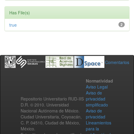
Has File(s)
true
2
Comentarios
Normatividad
Aviso Legal
Aviso de
Repositorio Universitario RUD-IIS
privacidad
D.R. © 2010. Universidad
simplificado
Nacional Autónoma de México.
Aviso de
Ciudad Universitaria, Coyoacán,
privacidad
C. P. 04510, Ciudad de México,
Lineamientos
México.
para la