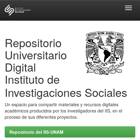
Skip
navigation
Repositorio
Universitario
Digital
Instituto de
Investigaciones Sociales
Un espacio para compartir materiales y recursos digitales
académicos producidos por los investigadores del IIS, en el
proceso de sus diferentes proyectos.
Repositorio del IIS-UNAM