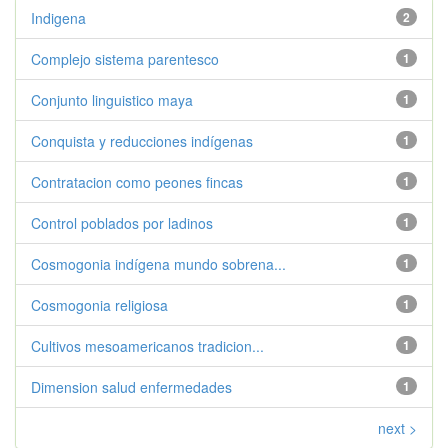
Indigena
2
Complejo sistema parentesco
1
Conjunto linguistico maya
1
Conquista y reducciones indígenas
1
Contratacion como peones fincas
1
Control poblados por ladinos
1
Cosmogonia indígena mundo sobrena...
1
Cosmogonia religiosa
1
Cultivos mesoamericanos tradicion...
1
Dimension salud enfermedades
1
next >