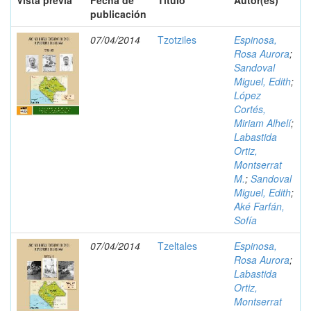
Vista previa
Fecha de
Título
Autor(es)
publicación
07/04/2014
Tzotziles
Espinosa,
Rosa Aurora
;
Sandoval
Miguel, Edith
;
López
Cortés,
Miriam Alhelí
;
Labastida
Ortiz,
Montserrat
M.
;
Sandoval
Miguel, Edith
;
Aké Farfán,
Sofía
07/04/2014
Tzeltales
Espinosa,
Rosa Aurora
;
Labastida
Ortiz,
Montserrat