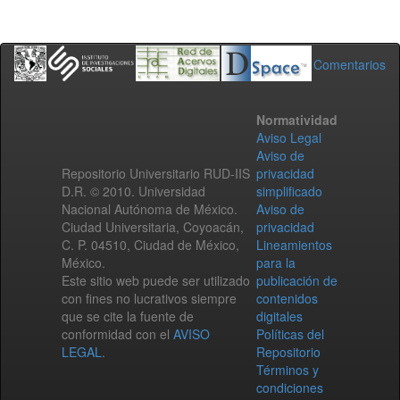
Comentarios
Normatividad
Aviso Legal
Aviso de
Repositorio Universitario RUD-IIS
privacidad
D.R. © 2010. Universidad
simplificado
Nacional Autónoma de México.
Aviso de
Ciudad Universitaria, Coyoacán,
privacidad
C. P. 04510, Ciudad de México,
Lineamientos
México.
para la
Este sitio web puede ser utilizado
publicación de
con fines no lucrativos siempre
contenidos
que se cite la fuente de
digitales
conformidad con el
AVISO
Políticas del
LEGAL
.
Repositorio
Términos y
condiciones