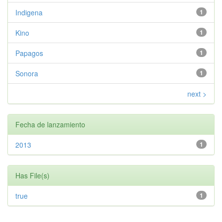
Indigena
1
Kino
1
Papagos
1
Sonora
1
next >
Fecha de lanzamiento
2013
1
Has File(s)
true
1