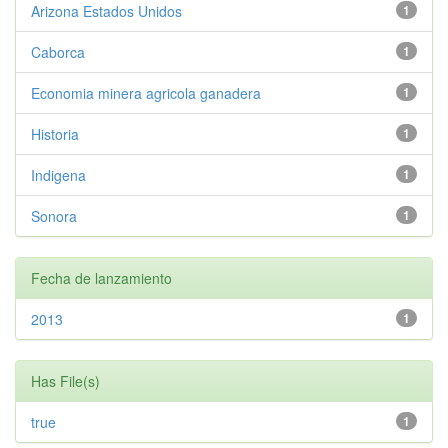
Arizona Estados Unidos
1
Caborca
1
Economia minera agricola ganadera
1
Historia
1
Indigena
1
Sonora
1
Fecha de lanzamiento
2013
1
Has File(s)
true
1