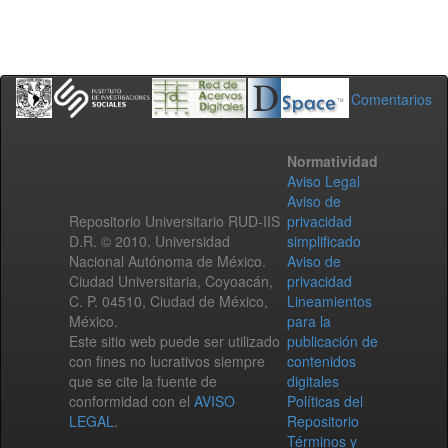
Comentarios
Normatividad
Aviso Legal
Aviso de
Repositorio Universitario RUD-IIS
privacidad
D.R. © 2010. Universidad
simplificado
Nacional Autónoma de México.
Aviso de
Ciudad Universitaria, Coyoacán,
privacidad
C. P. 04510, Ciudad de México,
Lineamientos
México.
para la
Este sitio web puede ser utilizado
publicación de
con fines no lucrativos siempre
contenidos
que se cite la fuente de
digitales
conformidad con el
AVISO
Políticas del
LEGAL
.
Repositorio
Términos y