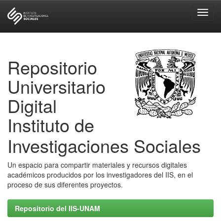
Skip
navigation
Repositorio
Universitario
Digital
Instituto de
Investigaciones Sociales
Un espacio para compartir materiales y recursos digitales
académicos producidos por los investigadores del IIS, en el
proceso de sus diferentes proyectos.
Repositorio del IIS-UNAM