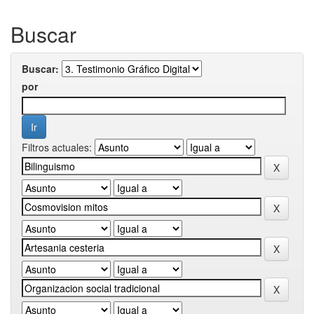
Buscar
Buscar:
por
Filtros actuales: