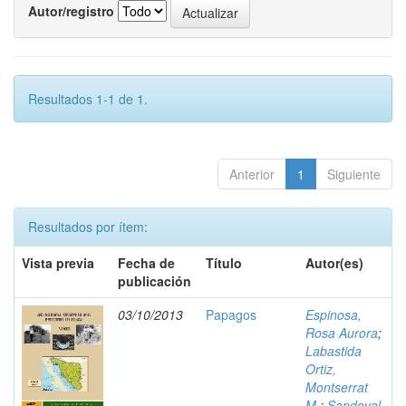
Autor/registro
Resultados 1-1 de 1.
Anterior
1
Siguiente
Resultados por ítem:
Vista previa
Fecha de
Título
Autor(es)
publicación
03/10/2013
Papagos
Espinosa,
Rosa Aurora
;
Labastida
Ortiz,
Montserrat
M.
;
Sandoval