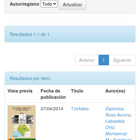
Autor/registro
Resultados 1-1 de 1.
Anterior
1
Siguiente
Resultados por ítem:
Vista previa
Fecha de
Título
Autor(es)
publicación
07/04/2014
Tzeltales
Espinosa,
Rosa Aurora
;
Labastida
Ortiz,
Montserrat
M.
;
Sandoval