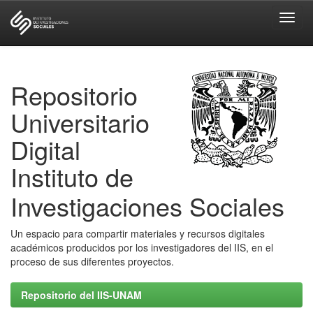
Skip
navigation
Repositorio
Universitario
Digital
Instituto de
Investigaciones Sociales
Un espacio para compartir materiales y recursos digitales
académicos producidos por los investigadores del IIS, en el
proceso de sus diferentes proyectos.
Repositorio del IIS-UNAM