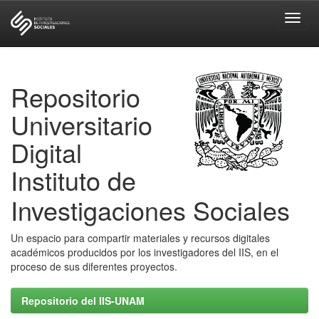
Skip
navigation
Repositorio
Universitario
Digital
Instituto de
Investigaciones Sociales
Un espacio para compartir materiales y recursos digitales
académicos producidos por los investigadores del IIS, en el
proceso de sus diferentes proyectos.
Repositorio del IIS-UNAM