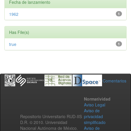
Fecha de lanzamiento
1962
1
Has File(s)
true
1
Comentarios
Normatividad
Aviso Legal
Aviso de
Repositorio Universitario RUD-IIS
privacidad
D.R. © 2010. Universidad
simplificado
Nacional Autónoma de México.
Aviso de