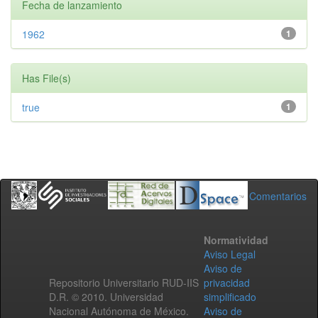
Fecha de lanzamiento
1962
1
Has File(s)
true
1
Comentarios
Normatividad
Aviso Legal
Aviso de
Repositorio Universitario RUD-IIS
privacidad
D.R. © 2010. Universidad
simplificado
Nacional Autónoma de México.
Aviso de