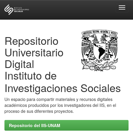
Skip
navigation
Repositorio
Universitario
Digital
Instituto de
Investigaciones Sociales
Un espacio para compartir materiales y recursos digitales
académicos producidos por los investigadores del IIS, en el
proceso de sus diferentes proyectos.
Repositorio del IIS-UNAM