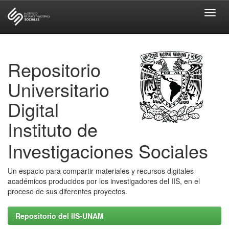
Skip
navigation
Repositorio
Universitario
Digital
Instituto de
Investigaciones Sociales
Un espacio para compartir materiales y recursos digitales
académicos producidos por los investigadores del IIS, en el
proceso de sus diferentes proyectos.
Repositorio del IIS-UNAM