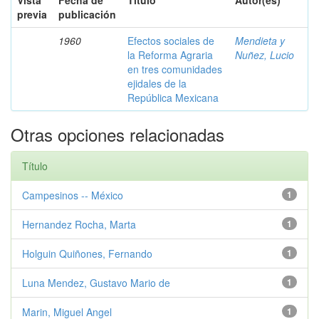
Vista
Fecha de
Título
Autor(es)
previa
publicación
1960
Efectos sociales de
Mendieta y
la Reforma Agraria
Nuñez, Lucio
en tres comunidades
ejidales de la
República Mexicana
Otras opciones relacionadas
Título
Campesinos -- México
1
Hernandez Rocha, Marta
1
Holguin Quiñones, Fernando
1
Luna Mendez, Gustavo Mario de
1
Marin, Miguel Angel
1