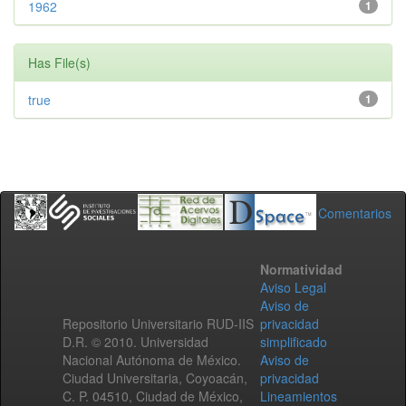
1962
1
Has File(s)
true
1
Comentarios
Normatividad
Aviso Legal
Aviso de
Repositorio Universitario RUD-IIS
privacidad
D.R. © 2010. Universidad
simplificado
Nacional Autónoma de México.
Aviso de
Ciudad Universitaria, Coyoacán,
privacidad
C. P. 04510, Ciudad de México,
Lineamientos