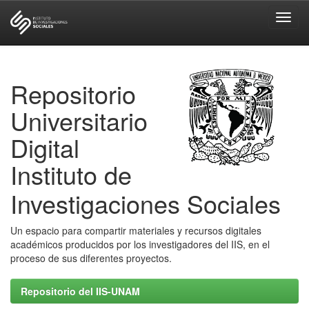
Skip
navigation
Repositorio
Universitario
Digital
Instituto de
Investigaciones Sociales
Un espacio para compartir materiales y recursos digitales
académicos producidos por los investigadores del IIS, en el
proceso de sus diferentes proyectos.
Repositorio del IIS-UNAM