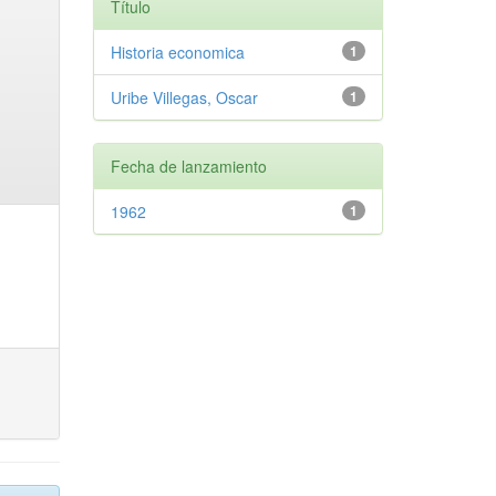
Título
Historia economica
1
Uribe Villegas, Oscar
1
Fecha de lanzamiento
1962
1