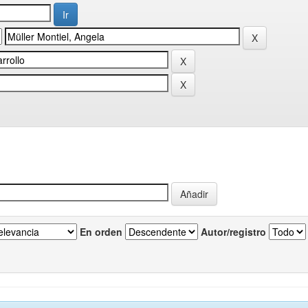
En orden
Autor/registro