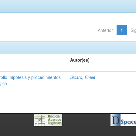
Anterior
1
Si
Autor(es)
ollo: hipótesis y procedimientos
Sicard, Emile
gica