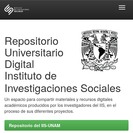
Skip
navigation
Repositorio
Universitario
Digital
Instituto de
Investigaciones Sociales
Un espacio para compartir materiales y recursos digitales
académicos producidos por los investigadores del IIS, en el
proceso de sus diferentes proyectos.
Repositorio del IIS-UNAM