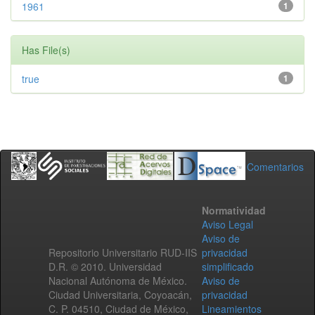
1961
1
Has File(s)
true
1
Comentarios
Normatividad
Aviso Legal
Aviso de
Repositorio Universitario RUD-IIS
privacidad
D.R. © 2010. Universidad
simplificado
Nacional Autónoma de México.
Aviso de
Ciudad Universitaria, Coyoacán,
privacidad
C. P. 04510, Ciudad de México,
Lineamientos