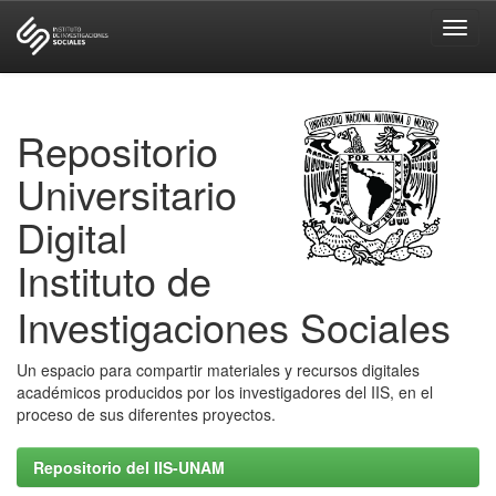
Skip
navigation
Repositorio
Universitario
Digital
Instituto de
Investigaciones Sociales
Un espacio para compartir materiales y recursos digitales
académicos producidos por los investigadores del IIS, en el
proceso de sus diferentes proyectos.
Repositorio del IIS-UNAM