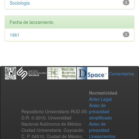
Sociologia
1
Fecha de lanzamiento
1961
1
Comentarios
Normatividad
Aviso Legal
Aviso de
Repositorio Universitario RUD-IIS
privacidad
D.R. © 2010. Universidad
simplificado
Nacional Autónoma de México.
Aviso de
Ciudad Universitaria, Coyoacán,
privacidad
C. P. 04510, Ciudad de México,
Lineamientos