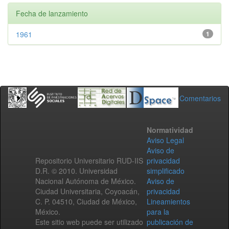
Fecha de lanzamiento
1961
1
Comentarios
Normatividad
Aviso Legal
Aviso de
Repositorio Universitario RUD-IIS
privacidad
D.R. © 2010. Universidad
simplificado
Nacional Autónoma de México.
Aviso de
Ciudad Universitaria, Coyoacán,
privacidad
C. P. 04510, Ciudad de México,
Lineamientos
México.
para la
Este sitio web puede ser utilizado
publicación de