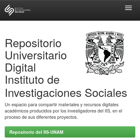
Skip
navigation
Repositorio
Universitario
Digital
Instituto de
Investigaciones Sociales
Un espacio para compartir materiales y recursos digitales
académicos producidos por los investigadores del IIS, en el
proceso de sus diferentes proyectos.
Repositorio del IIS-UNAM