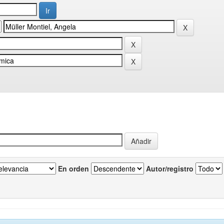
En orden
Autor/registro