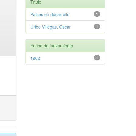
Título
Paises en desarrollo
1
Uribe Villegas, Oscar
1
Fecha de lanzamiento
1962
1