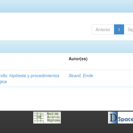
Anterior
1
Si
Autor(es)
ollo: hipótesis y procedimientos
Sicard, Emile
gica