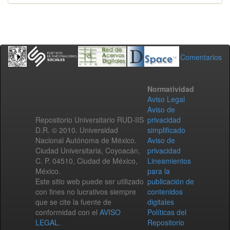
Comentarios
Normatividad
Aviso Legal
Aviso de
Repositorio Universitario RUD-IIS
privacidad
D.R. © 2010. Universidad
simplificado
Nacional Autónoma de México.
Aviso de
Ciudad Universitaria, Coyoacán,
privacidad
C. P. 04510, Ciudad de México,
Lineamientos
México.
para la
Este sitio web puede ser utilizado
publicación de
con fines no lucrativos siempre
contenidos
que se cite la fuente de
digitales
conformidad con el
AVISO
Políticas del
LEGAL
.
Repositorio