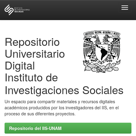
Skip
navigation
Repositorio
Universitario
Digital
Instituto de
Investigaciones Sociales
Un espacio para compartir materiales y recursos digitales
académicos producidos por los investigadores del IIS, en el
proceso de sus diferentes proyectos.
Repositorio del IIS-UNAM