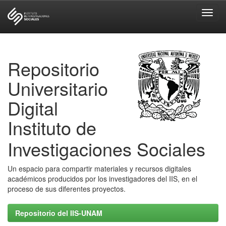
Skip
navigation
Repositorio
Universitario
Digital
Instituto de
Investigaciones Sociales
Un espacio para compartir materiales y recursos digitales
académicos producidos por los investigadores del IIS, en el
proceso de sus diferentes proyectos.
Repositorio del IIS-UNAM