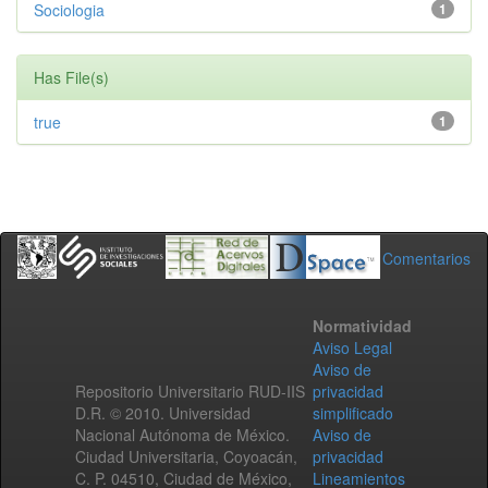
Sociologia
1
Has File(s)
true
1
Comentarios
Normatividad
Aviso Legal
Aviso de
Repositorio Universitario RUD-IIS
privacidad
D.R. © 2010. Universidad
simplificado
Nacional Autónoma de México.
Aviso de
Ciudad Universitaria, Coyoacán,
privacidad
C. P. 04510, Ciudad de México,
Lineamientos