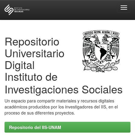
Skip
navigation
Repositorio
Universitario
Digital
Instituto de
Investigaciones Sociales
Un espacio para compartir materiales y recursos digitales
académicos producidos por los investigadores del IIS, en el
proceso de sus diferentes proyectos.
Repositorio del IIS-UNAM