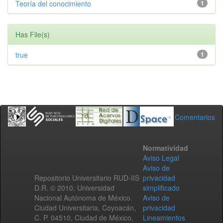
Teoría del conocimiento
1
Has File(s)
true
1
Comentarios
Normatividad
Aviso Legal
Aviso de
Repositorio Universitario RUD-IIS
privacidad
D.R. © 2010. Universidad
simplificado
Nacional Autónoma de México.
Aviso de
Ciudad Universitaria, Coyoacán,
privacidad
C. P. 04510, Ciudad de México,
Lineamientos