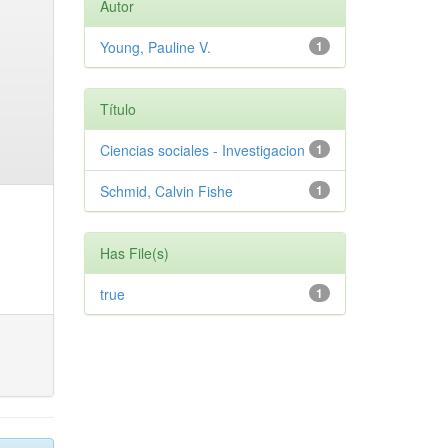
Autor
Young, Pauline V.
1
Título
Ciencias sociales - Investigacion
1
Schmid, Calvin Fishe
1
Has File(s)
true
1