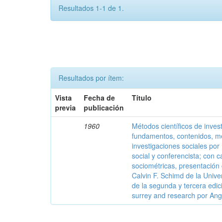
Resultados 1-1 de 1.
Resultados por ítem:
Vista
Fecha de
Título
previa
publicación
1960
Métodos científicos de invest
fundamentos, contenidos, mét
investigaciones sociales por
social y conferencista; con c
sociométricas, presentación
Calvin F. Schimd de la Univ
de la segunda y tercera edici
surrey and research por Ang