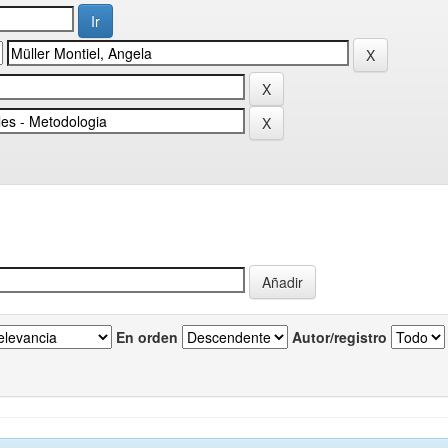
En orden
Autor/registro