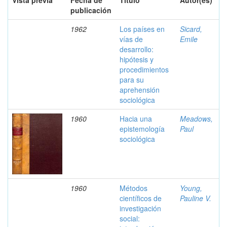
Vista previa
Fecha de
Título
Autor(es)
publicación
1962
Los países en
Sicard,
vías de
Emile
desarrollo:
hipótesis y
procedimientos
para su
aprehensión
sociológica
1960
Hacia una
Meadows,
epistemología
Paul
sociológica
1960
Métodos
Young,
científicos de
Pauline V.
investigación
social: