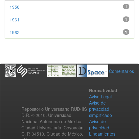
1958
1
1961
1
1962
1
Comentarios
Normatividad
Aviso Legal
Aviso de
Repositorio Universitario RUD-IIS
privacidad
D.R. © 2010. Universidad
simplificado
Nacional Autónoma de México.
Aviso de
Ciudad Universitaria, Coyoacán,
privacidad
C. P. 04510, Ciudad de México,
Lineamientos