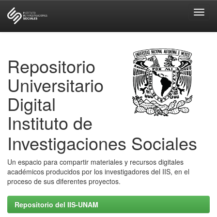
Skip
navigation
Repositorio
Universitario
Digital
Instituto de
Investigaciones Sociales
Un espacio para compartir materiales y recursos digitales
académicos producidos por los investigadores del IIS, en el
proceso de sus diferentes proyectos.
Repositorio del IIS-UNAM