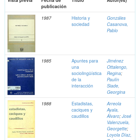
Vista previa
Fecha de
Título
Autor(es)
publicación
1987
Historia y
Gonzáles
sociedad
Casanova,
Pablo
1985
Apuntes para
Jiménez
una
Ottalengo,
sociolingüística
Regina
;
de la
Paulín
interacción
Siade,
Georgina
1988
Estadistas,
Arreola
caciques y
Ayala,
caudillos
Álvaro
;
José
Valenzuela,
Georgette
;
Loyola Díaz,