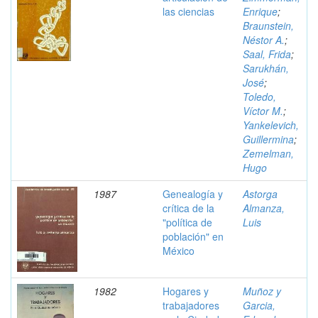
las ciencias
Enrique
;
Braunstein,
Néstor A.
;
Saal, Frida
;
Sarukhán,
José
;
Toledo,
Víctor M.
;
Yankelevich,
Guillermina
;
Zemelman,
Hugo
1987
Genealogía y
Astorga
crítica de la
Almanza,
"política de
Luis
población" en
México
1982
Hogares y
Muñoz y
trabajadores
Garcia,