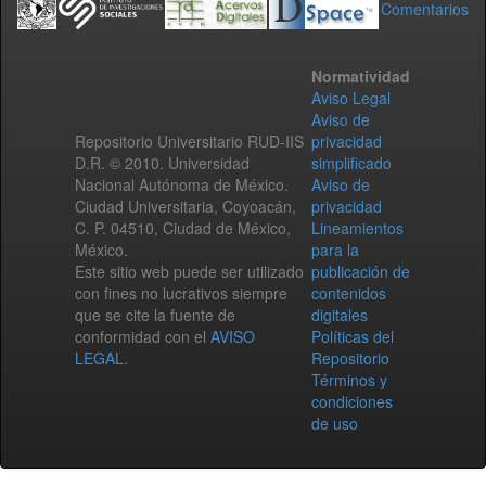
Comentarios
Normatividad
Aviso Legal
Aviso de
Repositorio Universitario RUD-IIS
privacidad
D.R. © 2010. Universidad
simplificado
Nacional Autónoma de México.
Aviso de
Ciudad Universitaria, Coyoacán,
privacidad
C. P. 04510, Ciudad de México,
Lineamientos
México.
para la
Este sitio web puede ser utilizado
publicación de
con fines no lucrativos siempre
contenidos
que se cite la fuente de
digitales
conformidad con el
AVISO
Políticas del
LEGAL
.
Repositorio
Términos y
condiciones
de uso