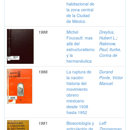
habitacional de
la zona central
de la Ciudad
de México
1988
Michel
Dreyfus,
Foucault: mas
Hubert L.
;
allá del
Rabinow,
estructuralismo
Paul
;
Iturbe,
y la
Corina de
hermenéutica
1986
La ruptura de
Durand
la nación:
Ponte, Víctor
historia del
Manuel
movimiento
obrero
mexicano
desde 1938
hasta 1952
1981
Biosociología y
Leff
articulación de
Zimmerman,