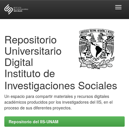
Skip
navigation
Repositorio
Universitario
Digital
Instituto de
Investigaciones Sociales
Un espacio para compartir materiales y recursos digitales
académicos producidos por los investigadores del IIS, en el
proceso de sus diferentes proyectos.
Repositorio del IIS-UNAM