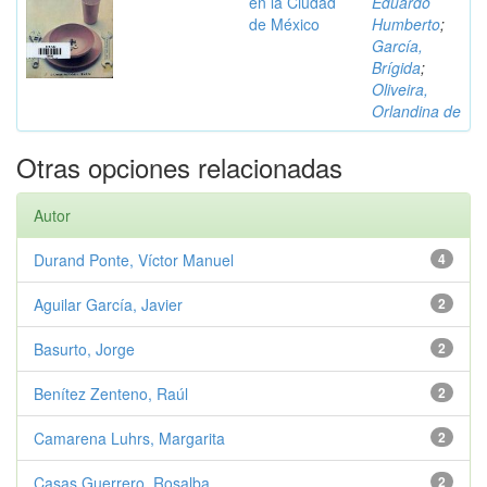
en la Ciudad
Eduardo
de México
Humberto
;
García,
Brígida
;
Oliveira,
Orlandina de
Otras opciones relacionadas
Autor
Durand Ponte, Víctor Manuel
4
Aguilar García, Javier
2
Basurto, Jorge
2
Benítez Zenteno, Raúl
2
Camarena Luhrs, Margarita
2
Casas Guerrero, Rosalba
2