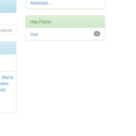
Actividad...
Has File(s)
guiente
true
1
, María
edes
;
sús
;