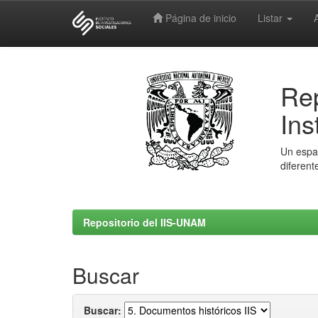
Página de inicio
Listar
Skip
navigation
Rep
Ins
Un espac
diferent
Repositorio del IIS-UNAM
Buscar
Buscar: