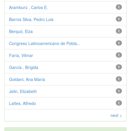
Aramburú , Carlos E.
1
Barros Silva, Pedro Luis
1
Berquó, Elza
1
Congreso Latinoamericano de Pobla...
1
Faría, Vilmar
1
García , Brígida
1
Goldani, Ana María
1
Jelin, Elizabeth
1
Lattes, Alfredo
1
next >