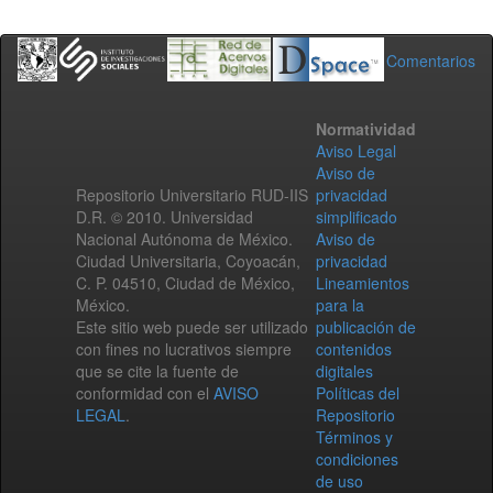
Comentarios
Normatividad
Aviso Legal
Aviso de
Repositorio Universitario RUD-IIS
privacidad
D.R. © 2010. Universidad
simplificado
Nacional Autónoma de México.
Aviso de
Ciudad Universitaria, Coyoacán,
privacidad
C. P. 04510, Ciudad de México,
Lineamientos
México.
para la
Este sitio web puede ser utilizado
publicación de
con fines no lucrativos siempre
contenidos
que se cite la fuente de
digitales
conformidad con el
AVISO
Políticas del
LEGAL
.
Repositorio
Términos y
condiciones
de uso