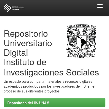
Skip
navigation
Repositorio
Universitario
Digital
Instituto de
Investigaciones Sociales
Un espacio para compartir materiales y recursos digitales
académicos producidos por los investigadores del IIS, en el
proceso de sus diferentes proyectos.
Repositorio del IIS-UNAM