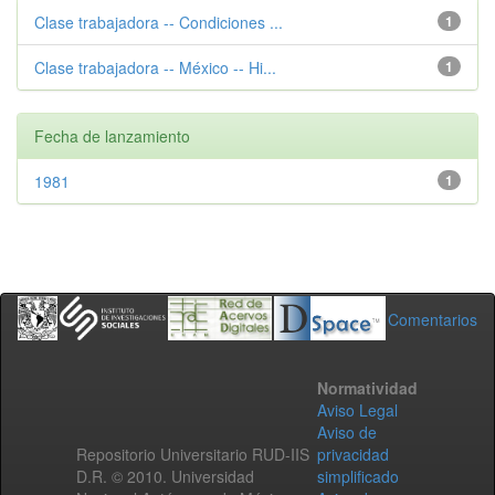
Clase trabajadora -- Condiciones ...
1
Clase trabajadora -- México -- Hi...
1
Fecha de lanzamiento
1981
1
Comentarios
Normatividad
Aviso Legal
Aviso de
Repositorio Universitario RUD-IIS
privacidad
D.R. © 2010. Universidad
simplificado