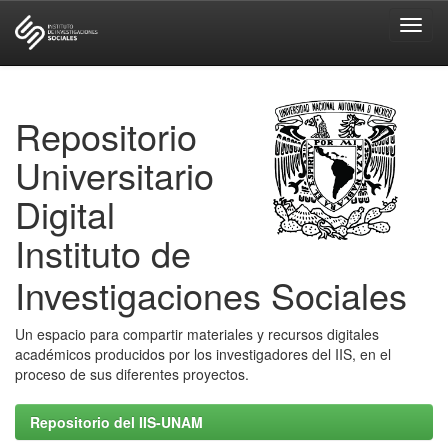
Skip
navigation
Repositorio
Universitario
Digital
Instituto de
Investigaciones Sociales
Un espacio para compartir materiales y recursos digitales
académicos producidos por los investigadores del IIS, en el
proceso de sus diferentes proyectos.
Repositorio del IIS-UNAM