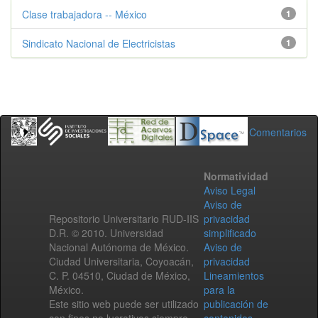
Clase trabajadora -- México
1
Sindicato Nacional de Electricistas
1
Comentarios
Normatividad
Aviso Legal
Aviso de
Repositorio Universitario RUD-IIS
privacidad
D.R. © 2010. Universidad
simplificado
Nacional Autónoma de México.
Aviso de
Ciudad Universitaria, Coyoacán,
privacidad
C. P. 04510, Ciudad de México,
Lineamientos
México.
para la
Este sitio web puede ser utilizado
publicación de