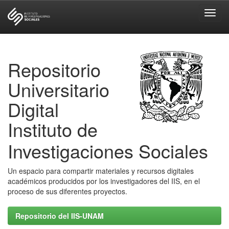
Skip
navigation
Repositorio
Universitario
Digital
Instituto de
Investigaciones Sociales
Un espacio para compartir materiales y recursos digitales
académicos producidos por los investigadores del IIS, en el
proceso de sus diferentes proyectos.
Repositorio del IIS-UNAM