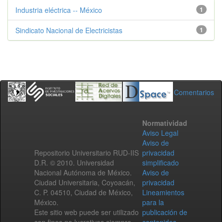
Industria eléctrica -- México
1
Sindicato Nacional de Electricistas
1
Comentarios
Normatividad
Aviso Legal
Aviso de
Repositorio Universitario RUD-IIS
privacidad
D.R. © 2010. Universidad
simplificado
Nacional Autónoma de México.
Aviso de
Ciudad Universitaria, Coyoacán,
privacidad
C. P. 04510, Ciudad de México,
Lineamientos
México.
para la
Este sitio web puede ser utilizado
publicación de