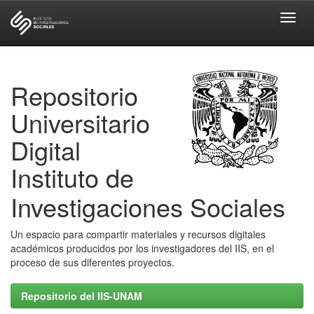
Skip
navigation
Repositorio
Universitario
Digital
Instituto de
Investigaciones Sociales
Un espacio para compartir materiales y recursos digitales
académicos producidos por los investigadores del IIS, en el
proceso de sus diferentes proyectos.
Repositorio del IIS-UNAM