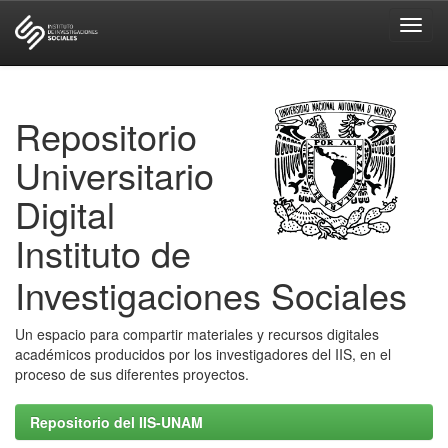
Skip
navigation
Repositorio
Universitario
Digital
Instituto de
Investigaciones Sociales
Un espacio para compartir materiales y recursos digitales
académicos producidos por los investigadores del IIS, en el
proceso de sus diferentes proyectos.
Repositorio del IIS-UNAM