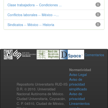
Clase trabajadora -- Condiciones ...
1
Conflictos laborales -- México --...
1
Sindicatos -- México -- Historia
1
Comentarios
Normatividad
Aviso Legal
Aviso de
Repositorio Universitario RUD-IIS
privacidad
D.R. © 2010. Universidad
simplificado
Nacional Autónoma de México.
Aviso de
Ciudad Universitaria, Coyoacán,
privacidad
C. P. 04510, Ciudad de México,
Lineamientos