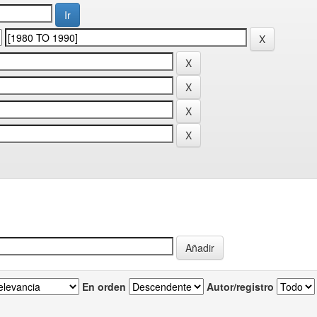
En orden
Autor/registro