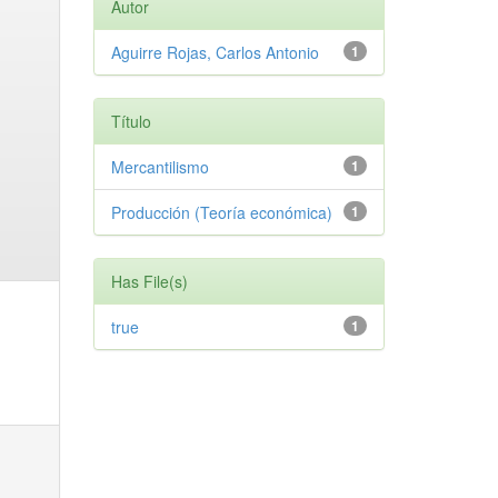
Autor
Aguirre Rojas, Carlos Antonio
1
Título
Mercantilismo
1
Producción (Teoría económica)
1
Has File(s)
true
1