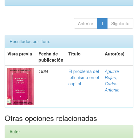
Anterior
1
Siguiente
Resultados por ítem:
Vista previa
Fecha de
Título
Autor(es)
publicación
1984
El problema del
Aguirre
fetichismo en el
Rojas,
capital
Carlos
Antonio
Otras opciones relacionadas
Autor