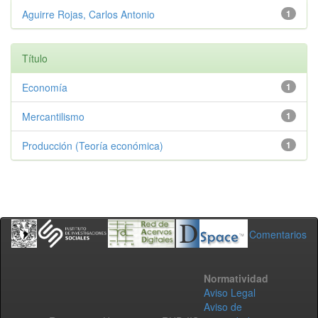
Aguirre Rojas, Carlos Antonio
1
Título
Economía
1
Mercantilismo
1
Producción (Teoría económica)
1
Comentarios
Normatividad
Aviso Legal
Aviso de