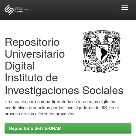
Skip
navigation
Repositorio
Universitario
Digital
Instituto de
Investigaciones Sociales
Un espacio para compartir materiales y recursos digitales
académicos producidos por los investigadores del IIS, en el
proceso de sus diferentes proyectos.
Repositorio del IIS-UNAM