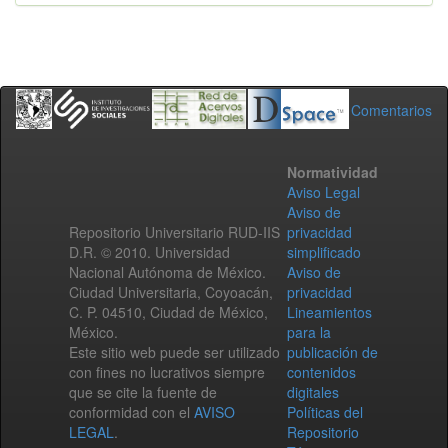
Comentarios
Normatividad
Aviso Legal
Aviso de
Repositorio Universitario RUD-IIS
privacidad
D.R. © 2010. Universidad
simplificado
Nacional Autónoma de México.
Aviso de
Ciudad Universitaria, Coyoacán,
privacidad
C. P. 04510, Ciudad de México,
Lineamientos
México.
para la
Este sitio web puede ser utilizado
publicación de
con fines no lucrativos siempre
contenidos
que se cite la fuente de
digitales
conformidad con el
AVISO
Políticas del
LEGAL
.
Repositorio