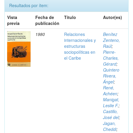
Resultados por ítem:
Vista
Fecha de
Título
Autor(es)
previa
publicación
1980
Relaciones
Benítez
internacionales y
Zenteno,
estructuras
Raúl
;
sociopolíticas en
Pierre-
el Caribe
Charles,
Gérard
;
Quintero
Rivera,
Ángel
;
René,
Achéen
;
Manigat,
Leslie F.
;
Castillo,
José del
;
Jagan,
Cheddi
;