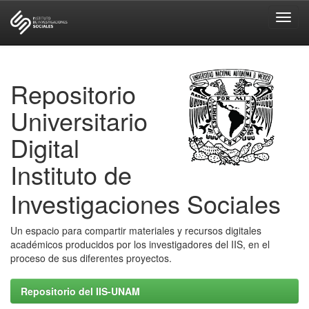
Skip
navigation
Repositorio
Universitario
Digital
Instituto de
Investigaciones Sociales
Un espacio para compartir materiales y recursos digitales
académicos producidos por los investigadores del IIS, en el
proceso de sus diferentes proyectos.
Repositorio del IIS-UNAM