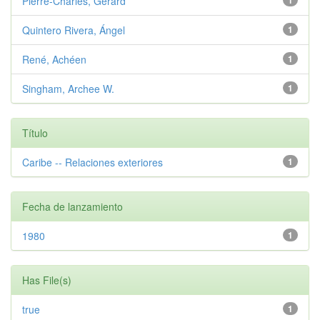
Pierre-Charles, Gérard
1
Quintero Rivera, Ángel
1
René, Achéen
1
Singham, Archee W.
1
Título
Caribe -- Relaciones exteriores
1
Fecha de lanzamiento
1980
1
Has File(s)
true
1