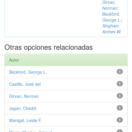
Girvan,
Norman
;
Beckford,
George L.
;
Singham,
Archee W.
Otras opciones relacionadas
Autor
Beckford, George L.
1
Castillo, José del
1
Girvan, Norman
1
Jagan, Cheddi
1
Manigat, Leslie F.
1