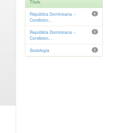
Título
República Dominicana --
1
Condicion...
República Dominicana --
1
Condicion...
Sociología
1