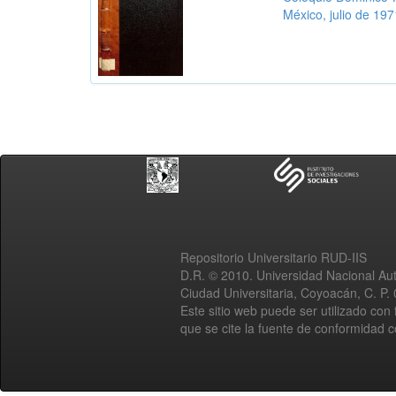
México, julio de 197
Repositorio Universitario RUD-IIS
D.R. © 2010. Universidad Nacional A
Ciudad Universitaria, Coyoacán, C. P.
Este sitio web puede ser utilizado con 
que se cite la fuente de conformidad 