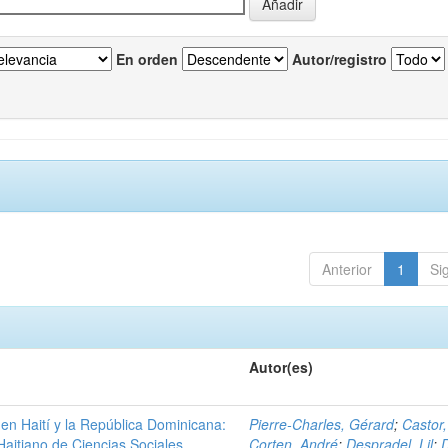
En orden
Autor/registro
Anterior
1
Si
Autor(es)
a en Haití y la República Dominicana:
Pierre-Charles, Gérard
;
Castor
aitiano de Ciencias Sociales,
Corten, André
;
Despradel, Lil
;