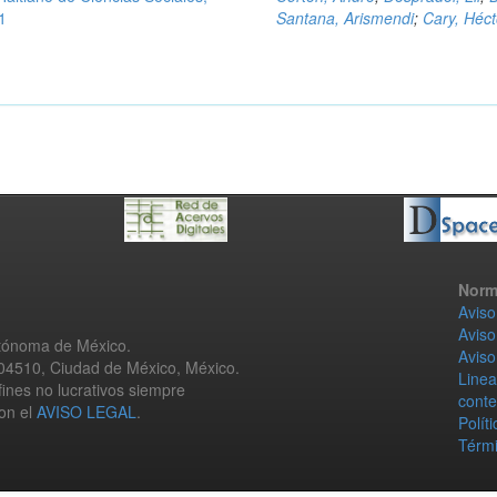
1
Santana, Arismendi
;
Cary, Héct
Norm
Aviso
Aviso
utónoma de México.
Aviso
 04510, Ciudad de México, México.
Linea
fines no lucrativos siempre
conte
con el
AVISO LEGAL
.
Polít
Térmi