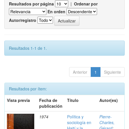
Resultados por página
|
Ordenar por
En orden
Autor/registro
Resultados 1-1 de 1.
Anterior
1
Siguiente
Resultados por ítem:
Vista previa
Fecha de
Título
Autor(es)
publicación
1974
Política y
Pierre-
sociología en
Charles,
Haití y la
Gérard
;