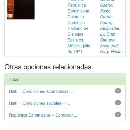
República
Castor,
Dominicana:
Susy
;
Coloquio
Corten,
Dominico-
André
;
Haitiano de
Despradel,
Ciencias
Lil
;
Díaz
Sociales,
Santana,
México, julio
Arismendi
;
de 1971
Cary, Héctor
Otras opciones relacionadas
Título
Haití -- Condiciones económicas -...
1
Haití -- Condiciones sociales -- ...
1
República Dominicana -- Condicion...
1