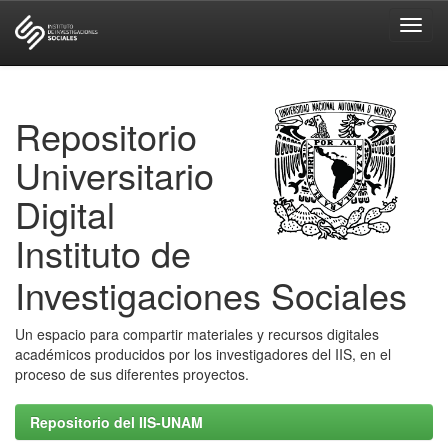
Skip
navigation
Repositorio
Universitario
Digital
Instituto de
Investigaciones Sociales
Un espacio para compartir materiales y recursos digitales
académicos producidos por los investigadores del IIS, en el
proceso de sus diferentes proyectos.
Repositorio del IIS-UNAM