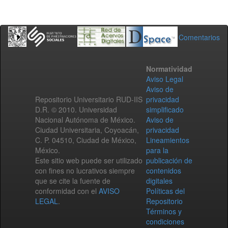
Comentarios
Normatividad
Aviso Legal
Aviso de
Repositorio Universitario RUD-IIS
privacidad
D.R. © 2010. Universidad
simplificado
Nacional Autónoma de México.
Aviso de
Ciudad Universitaria, Coyoacán,
privacidad
C. P. 04510, Ciudad de México,
Lineamientos
México.
para la
Este sitio web puede ser utilizado
publicación de
con fines no lucrativos siempre
contenidos
que se cite la fuente de
digitales
conformidad con el
AVISO
Políticas del
LEGAL
.
Repositorio
Términos y
condiciones