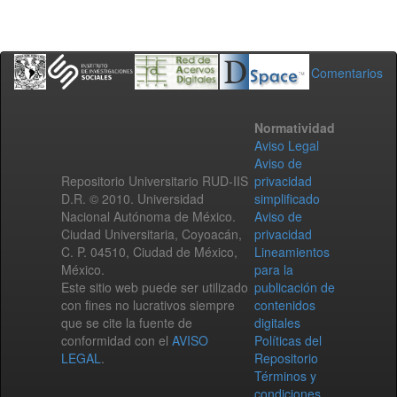
Comentarios
Normatividad
Aviso Legal
Aviso de
Repositorio Universitario RUD-IIS
privacidad
D.R. © 2010. Universidad
simplificado
Nacional Autónoma de México.
Aviso de
Ciudad Universitaria, Coyoacán,
privacidad
C. P. 04510, Ciudad de México,
Lineamientos
México.
para la
Este sitio web puede ser utilizado
publicación de
con fines no lucrativos siempre
contenidos
que se cite la fuente de
digitales
conformidad con el
AVISO
Políticas del
LEGAL
.
Repositorio
Términos y
condiciones