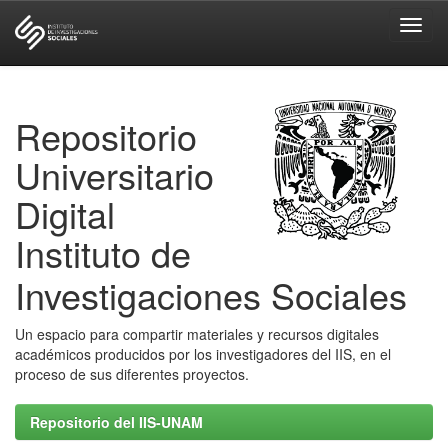
Skip
navigation
Repositorio
Universitario
Digital
Instituto de
Investigaciones Sociales
Un espacio para compartir materiales y recursos digitales
académicos producidos por los investigadores del IIS, en el
proceso de sus diferentes proyectos.
Repositorio del IIS-UNAM