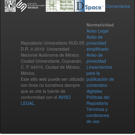
Comentarios
Normatividad
Aviso Legal
Aviso de
Repositorio Universitario RUD-IIS
privacidad
D.R. © 2010. Universidad
simplificado
Nacional Autónoma de México.
Aviso de
Ciudad Universitaria, Coyoacán,
privacidad
C. P. 04510, Ciudad de México,
Lineamientos
México.
para la
Este sitio web puede ser utilizado
publicación de
con fines no lucrativos siempre
contenidos
que se cite la fuente de
digitales
conformidad con el
AVISO
Políticas del
LEGAL
.
Repositorio
Términos y
condiciones
de uso