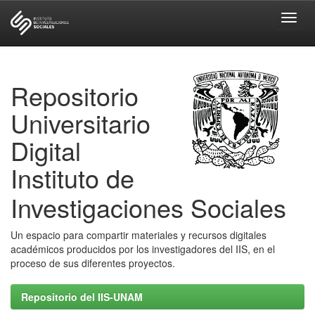
Skip
navigation
Repositorio
Universitario
Digital
Instituto de
Investigaciones Sociales
Un espacio para compartir materiales y recursos digitales
académicos producidos por los investigadores del IIS, en el
proceso de sus diferentes proyectos.
Repositorio del IIS-UNAM