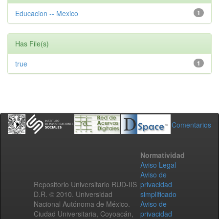
Educacion -- Mexico
1
Has File(s)
true
1
Comentarios
Normatividad
Aviso Legal
Aviso de
Repositorio Universitario RUD-IIS
privacidad
D.R. © 2010. Universidad
simplificado
Nacional Autónoma de México.
Aviso de
Ciudad Universitaria, Coyoacán,
privacidad