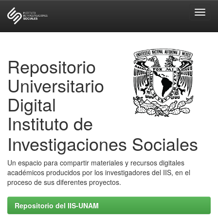
Skip
navigation
Repositorio
Universitario
Digital
Instituto de
Investigaciones Sociales
Un espacio para compartir materiales y recursos digitales
académicos producidos por los investigadores del IIS, en el
proceso de sus diferentes proyectos.
Repositorio del IIS-UNAM