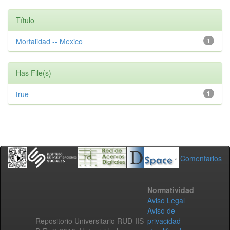
Título
Mortalidad -- Mexico
1
Has File(s)
true
1
Comentarios
Normatividad
Aviso Legal
Aviso de
Repositorio Universitario RUD-IIS
privacidad