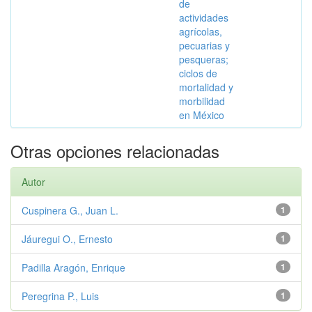
de
actividades
agrícolas,
pecuarias y
pesqueras;
ciclos de
mortalidad y
morbilidad
en México
Otras opciones relacionadas
Autor
Cuspinera G., Juan L.
1
Jáuregui O., Ernesto
1
Padilla Aragón, Enrique
1
Peregrina P., Luis
1