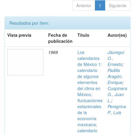
Anterior
1
Siguiente
Resultados por ítem:
Vista previa
Fecha de
Título
Autor(es)
publicación
1969
Los
Jáuregui
calendarios
O.,
de México 1:
Ernesto
;
calendario
Padilla
de algunos
Aragón,
elementos
Enrique
;
del clima en
Cuspinera
México;
G., Juan
fluctuaciones
L.
;
estacionales
Peregrina
de la
P., Luis
economía
mexicana;
calendario