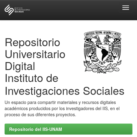
Skip
navigation
Repositorio
Universitario
Digital
Instituto de
Investigaciones Sociales
Un espacio para compartir materiales y recursos digitales
académicos producidos por los investigadores del IIS, en el
proceso de sus diferentes proyectos.
Repositorio del IIS-UNAM