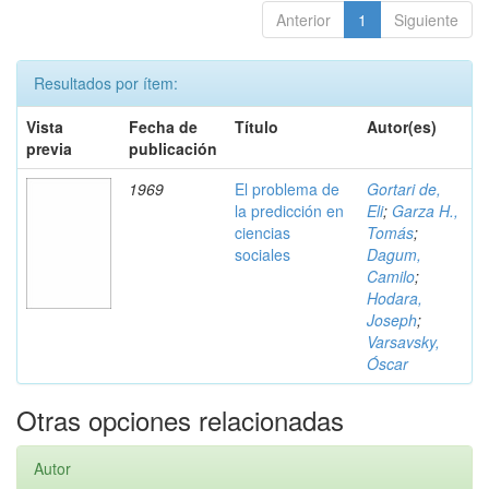
Anterior
1
Siguiente
Resultados por ítem:
Vista
Fecha de
Título
Autor(es)
previa
publicación
1969
El problema de
Gortari de,
la predicción en
Eli
;
Garza H.,
ciencias
Tomás
;
sociales
Dagum,
Camilo
;
Hodara,
Joseph
;
Varsavsky,
Óscar
Otras opciones relacionadas
Autor