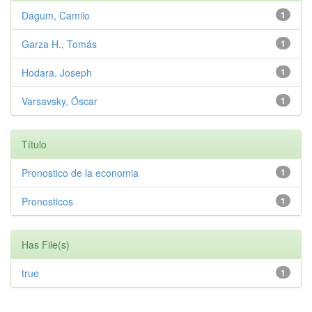
Dagum, Camilo
1
Garza H., Tomás
1
Hodara, Joseph
1
Varsavsky, Óscar
1
Título
Pronostico de la economia
1
Pronosticos
1
Has File(s)
true
1