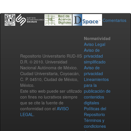
Comentarios
Normatividad
Aviso Legal
Aviso de
Repositorio Universitario RUD-IIS
privacidad
D.R. © 2010. Universidad
simplificado
Nacional Autónoma de México.
Aviso de
Ciudad Universitaria, Coyoacán,
privacidad
C. P. 04510, Ciudad de México,
Lineamientos
México.
para la
Este sitio web puede ser utilizado
publicación de
con fines no lucrativos siempre
contenidos
que se cite la fuente de
digitales
conformidad con el
AVISO
Políticas del
LEGAL
.
Repositorio
Términos y
condiciones