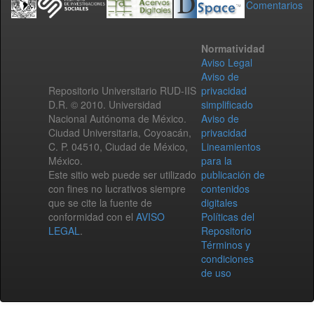
Comentarios
Normatividad
Aviso Legal
Aviso de
Repositorio Universitario RUD-IIS
privacidad
D.R. © 2010. Universidad
simplificado
Nacional Autónoma de México.
Aviso de
Ciudad Universitaria, Coyoacán,
privacidad
C. P. 04510, Ciudad de México,
Lineamientos
México.
para la
Este sitio web puede ser utilizado
publicación de
con fines no lucrativos siempre
contenidos
que se cite la fuente de
digitales
conformidad con el
AVISO
Políticas del
LEGAL
.
Repositorio
Términos y
condiciones
de uso