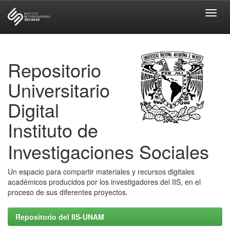
Skip
navigation
Repositorio
Universitario
Digital
Instituto de
Investigaciones Sociales
Un espacio para compartir materiales y recursos digitales
académicos producidos por los investigadores del IIS, en el
proceso de sus diferentes proyectos.
Repositorio del IIS-UNAM