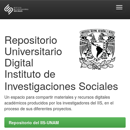
Skip
navigation
Repositorio
Universitario
Digital
Instituto de
Investigaciones Sociales
Un espacio para compartir materiales y recursos digitales
académicos producidos por los investigadores del IIS, en el
proceso de sus diferentes proyectos.
Repositorio del IIS-UNAM