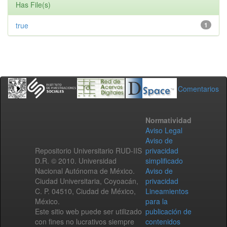
Has File(s)
true
1
Comentarios
Normatividad
Aviso Legal
Aviso de
Repositorio Universitario RUD-IIS
privacidad
D.R. © 2010. Universidad
simplificado
Nacional Autónoma de México.
Aviso de
Ciudad Universitaria, Coyoacán,
privacidad
C. P. 04510, Ciudad de México,
Lineamientos
México.
para la
Este sitio web puede ser utilizado
publicación de
con fines no lucrativos siempre
contenidos