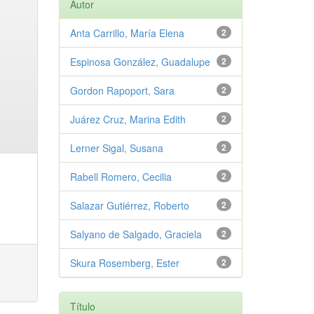
Autor
Anta Carrillo, María Elena
2
Espinosa González, Guadalupe
2
Gordon Rapoport, Sara
2
Juárez Cruz, Marina Edith
2
Lerner Sigal, Susana
2
Rabell Romero, Cecilia
2
Salazar Gutiérrez, Roberto
2
Salyano de Salgado, Graciela
2
Skura Rosemberg, Ester
2
Título