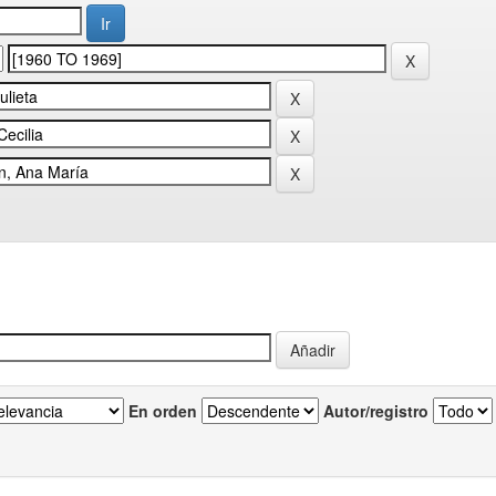
En orden
Autor/registro