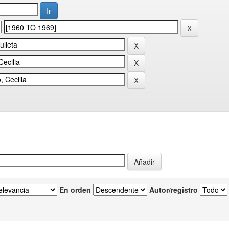
En orden
Autor/registro