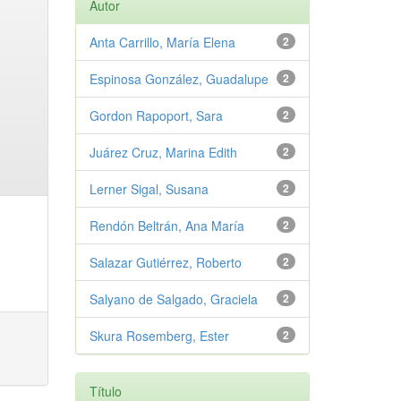
Autor
Anta Carrillo, María Elena
2
Espinosa González, Guadalupe
2
Gordon Rapoport, Sara
2
Juárez Cruz, Marina Edith
2
Lerner Sigal, Susana
2
Rendón Beltrán, Ana María
2
Salazar Gutiérrez, Roberto
2
Salyano de Salgado, Graciela
2
Skura Rosemberg, Ester
2
Título