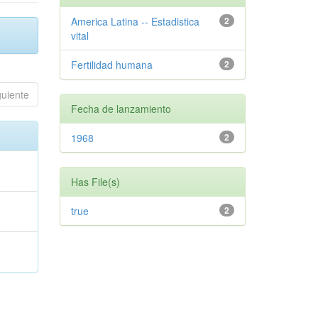
America Latina -- Estadistica
2
vital
Fertilidad humana
2
guiente
Fecha de lanzamiento
1968
2
Has File(s)
true
2