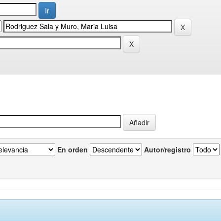
En orden
Autor/registro