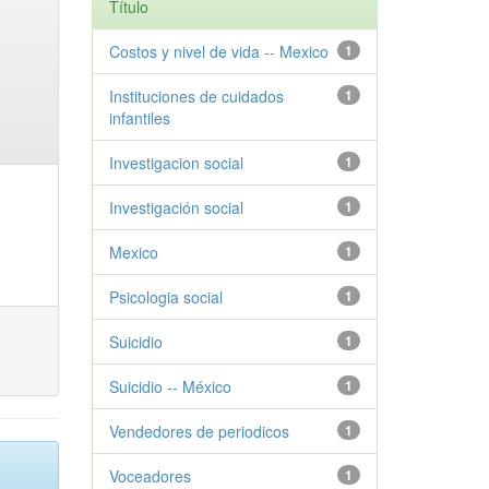
Título
Costos y nivel de vida -- Mexico
1
Instituciones de cuidados
1
infantiles
Investigacion social
1
Investigación social
1
Mexico
1
Psicologia social
1
Suicidio
1
Suicidio -- México
1
Vendedores de periodicos
1
Voceadores
1