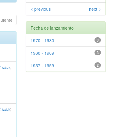
< previous
next >
guiente
Fecha de lanzamiento
1970 - 1980
3
1960 - 1969
3
1957 - 1959
2
Luisa
;
Luisa
;