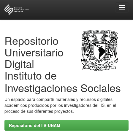
Skip
navigation
Repositorio
Universitario
Digital
Instituto de
Investigaciones Sociales
Un espacio para compartir materiales y recursos digitales
académicos producidos por los investigadores del IIS, en el
proceso de sus diferentes proyectos.
Repositorio del IIS-UNAM