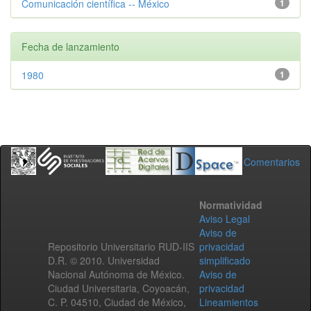
Comunicación científica -- México
1
Fecha de lanzamiento
1980
1
Comentarios
Normatividad
Aviso Legal
Aviso de
Repositorio Universitario RUD-IIS
privacidad
D.R. © 2010. Universidad
simplificado
Nacional Autónoma de México.
Aviso de
Ciudad Universitaria, Coyoacán,
privacidad
C. P. 04510, Ciudad de México,
Lineamientos