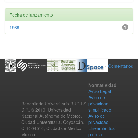
Fecha de lanzamiento
1969
1
Comentarios
Normatividad
Aviso Legal
Aviso de
Repositorio Universitario RUD-IIS
privacidad
D.R. © 2010. Universidad
simplificado
Nacional Autónoma de México.
Aviso de
Ciudad Universitaria, Coyoacán,
privacidad
C. P. 04510, Ciudad de México,
Lineamientos
México.
para la