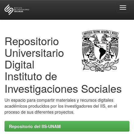
Skip
navigation
Repositorio
Universitario
Digital
Instituto de
Investigaciones Sociales
Un espacio para compartir materiales y recursos digitales
académicos producidos por los investigadores del IIS, en el
proceso de sus diferentes proyectos.
Repositorio del IIS-UNAM