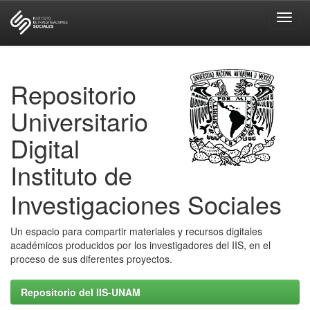
Skip
navigation
Repositorio
Universitario
Digital
Instituto de
Investigaciones Sociales
Un espacio para compartir materiales y recursos digitales
académicos producidos por los investigadores del IIS, en el
proceso de sus diferentes proyectos.
Repositorio del IIS-UNAM