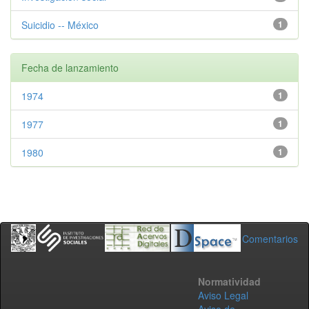
Suicidio -- México
1
Fecha de lanzamiento
1974
1
1977
1
1980
1
Comentarios
Normatividad
Aviso Legal