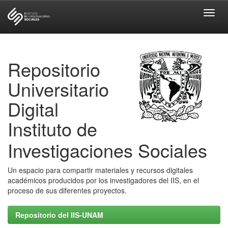
Skip
navigation
Repositorio
Universitario
Digital
Instituto de
Investigaciones Sociales
Un espacio para compartir materiales y recursos digitales
académicos producidos por los investigadores del IIS, en el
proceso de sus diferentes proyectos.
Repositorio del IIS-UNAM