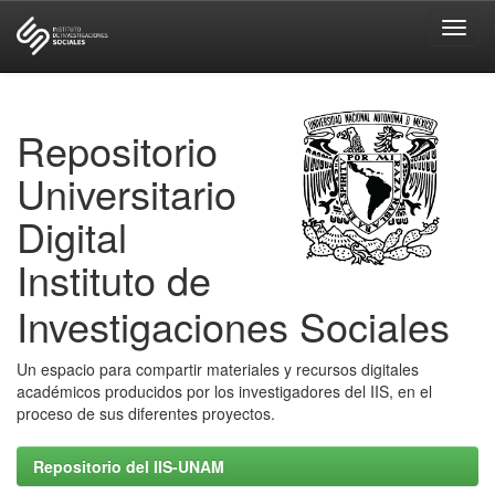
Skip
navigation
Repositorio
Universitario
Digital
Instituto de
Investigaciones Sociales
Un espacio para compartir materiales y recursos digitales
académicos producidos por los investigadores del IIS, en el
proceso de sus diferentes proyectos.
Repositorio del IIS-UNAM