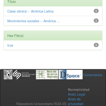
Título
Clase obrera -- América Latina
1
Movimientos sociales -- América ...
1
Has File(s)
true
1
Comentarios
Normatividad
Aviso Legal
Aviso de
Repositorio Universitario RUD-IIS
privacidad