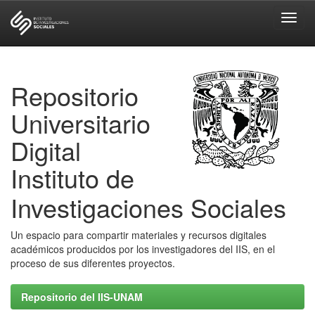
Skip
navigation
Repositorio
Universitario
Digital
Instituto de
Investigaciones Sociales
Un espacio para compartir materiales y recursos digitales
académicos producidos por los investigadores del IIS, en el
proceso de sus diferentes proyectos.
Repositorio del IIS-UNAM