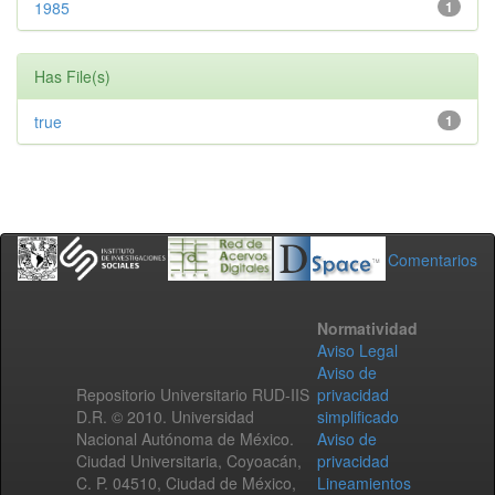
1985
1
Has File(s)
true
1
Comentarios
Normatividad
Aviso Legal
Aviso de
Repositorio Universitario RUD-IIS
privacidad
D.R. © 2010. Universidad
simplificado
Nacional Autónoma de México.
Aviso de
Ciudad Universitaria, Coyoacán,
privacidad
C. P. 04510, Ciudad de México,
Lineamientos