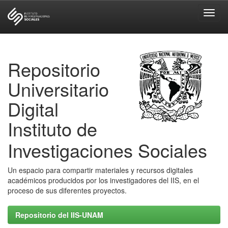
Skip
navigation
Repositorio
Universitario
Digital
Instituto de
Investigaciones Sociales
Un espacio para compartir materiales y recursos digitales
académicos producidos por los investigadores del IIS, en el
proceso de sus diferentes proyectos.
Repositorio del IIS-UNAM