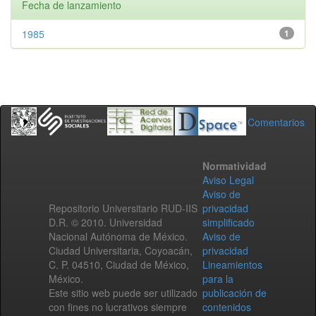
Fecha de lanzamiento
1985
1
Comentarios
Normatividad
Aviso Legal
Aviso de
Repositorio Universitario RUD-IIS
privacidad
D.R. © 2010. Universidad
simplificado
Nacional Autónoma de México.
Aviso de
Ciudad Universitaria, Coyoacán,
privacidad
C. P. 04510, Ciudad de México,
Lineamientos
México.
para la
Este sitio web puede ser utilizado
publicación de
con fines no lucrativos siempre
contenidos