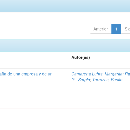
Anterior
1
Si
Autor(es)
rafía de una empresa y de un
Camarena Luhrs, Margarita
;
R
G., Sergio
;
Terrazas, Benito