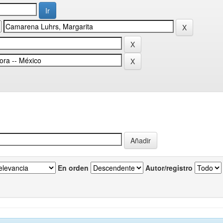
En orden
Autor/registro