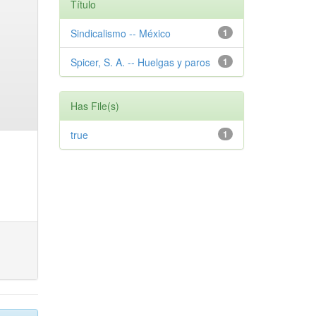
Título
Sindicalismo -- México
1
Spicer, S. A. -- Huelgas y paros
1
Has File(s)
true
1